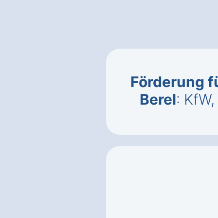
Förderung fü
Berel
: KfW