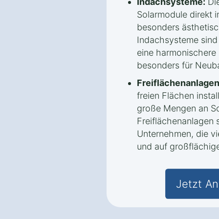
Indachsysteme:
Die
Solarmodule direkt 
besonders ästhetisc
Indachsysteme sind i
eine harmonischere 
besonders für Neub
Freiflächenanlagen
freien Flächen instal
große Mengen an So
Freiflächenanlagen s
Unternehmen, die v
und auf großflächig
Jetzt An