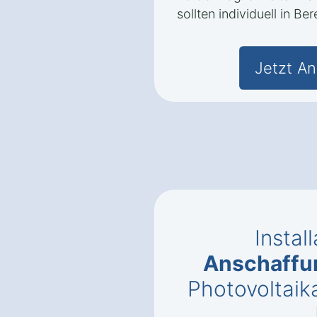
sollten individuell in Be
Jetzt An
Instal
Anschaffu
Photovoltaik