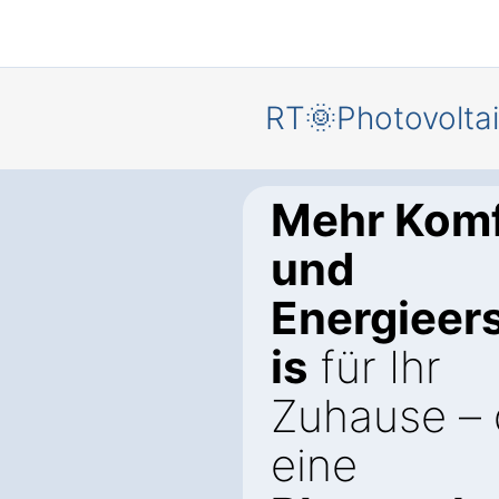
RT🌞Photovolta
Mehr Komf
und
Energieer
is
für Ihr
Zuhause – 
eine