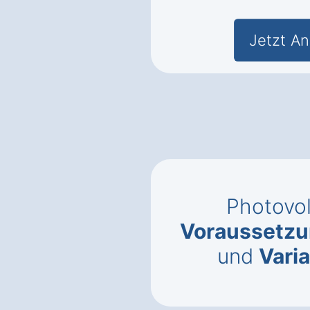
Jetzt An
Photovolt
Voraussetz
und
Vari