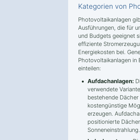
Kategorien von Pho
Photovoltaikanlagen gib
Ausführungen, die für u
und Budgets geeignet s
effiziente Stromerzeug
Energiekosten bei. Gener
Photovoltaikanlagen in B
einteilen:
Aufdachanlagen:
Di
verwendete Variante.
bestehende Dächer m
kostengünstige Mögl
erzeugen. Aufdachan
positionierte Däche
Sonneneinstrahlung.