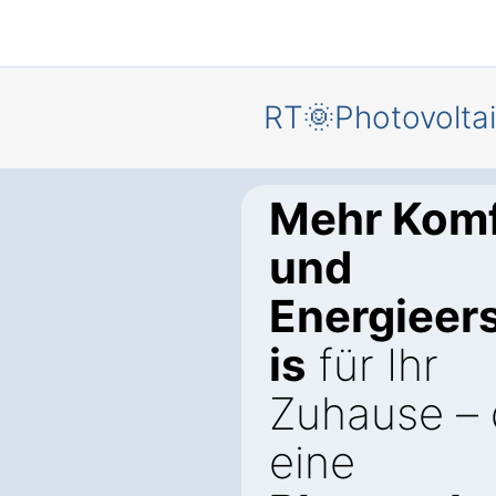
RT🌞Photovolta
Mehr Komf
und
Energieer
is
für Ihr
Zuhause – 
eine