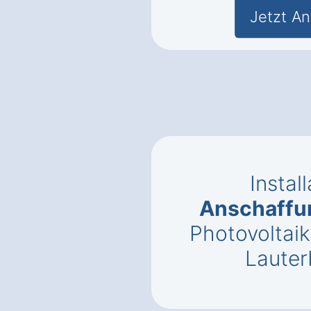
Jetzt An
Instal
Anschaffu
Photovoltaik
Laute