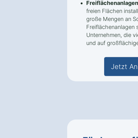
Freiflächenanlagen
freien Flächen instal
große Mengen an So
Freiflächenanlagen s
Unternehmen, die v
und auf großflächig
Jetzt An