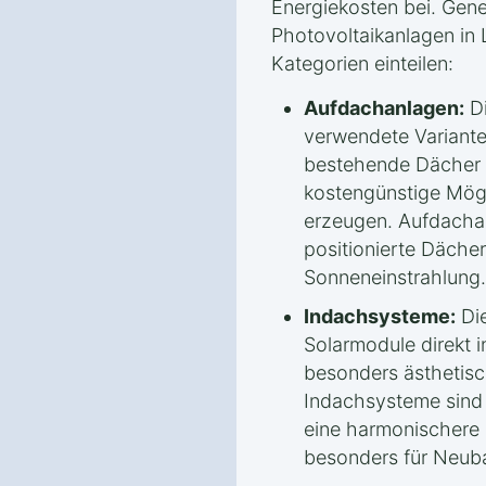
Energiekosten bei. Gener
Photovoltaikanlagen in 
Kategorien einteilen:
Aufdachanlagen:
Di
verwendete Variante.
bestehende Dächer m
kostengünstige Mögl
erzeugen. Aufdachan
positionierte Däche
Sonneneinstrahlung.
Indachsysteme:
Die
Solarmodule direkt 
besonders ästhetisc
Indachsysteme sind i
eine harmonischere 
besonders für Neub