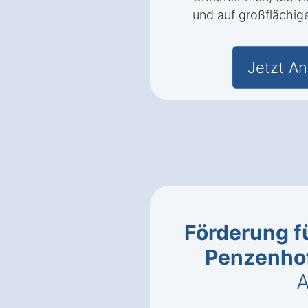
und auf großflächig
Jetzt An
Förderung fü
Penzenho
A