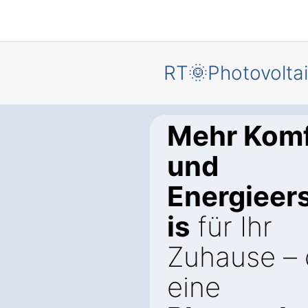
RT🌞Photovolta
Mehr Komf
und
Energieer
is
für Ihr
Zuhause – 
eine