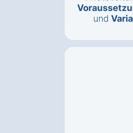
Voraussetz
und
Vari