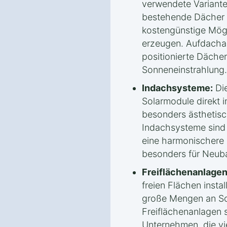
verwendete Variante.
bestehende Dächer m
kostengünstige Mögl
erzeugen. Aufdachan
positionierte Däche
Sonneneinstrahlung.
Indachsysteme:
Die
Solarmodule direkt 
besonders ästhetisc
Indachsysteme sind i
eine harmonischere 
besonders für Neub
Freiflächenanlagen
freien Flächen instal
große Mengen an So
Freiflächenanlagen s
Unternehmen, die v