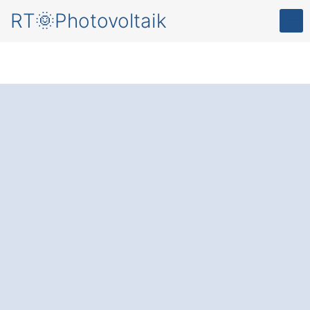
RT🌞Photovoltaik
Mehr Komfort und
Energieersparnis
für
Ihr Zuhause – durch
eine
Photovoltaikanlage