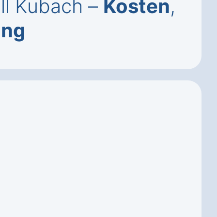
ell Kubach –
Kosten
,
ung