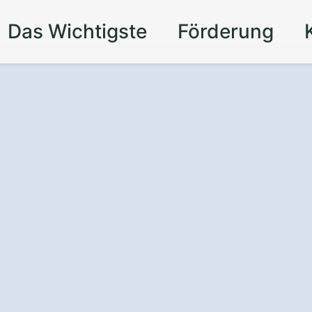
Das Wichtigste
Förderung
nd
is
für Ihr Zuhause
tovoltaikanlage