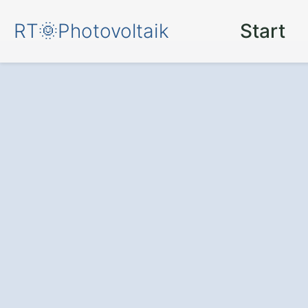
RT🌞Photovoltaik
Start
Mehr Komfort u
Energieersparn
– durch eine
Pho