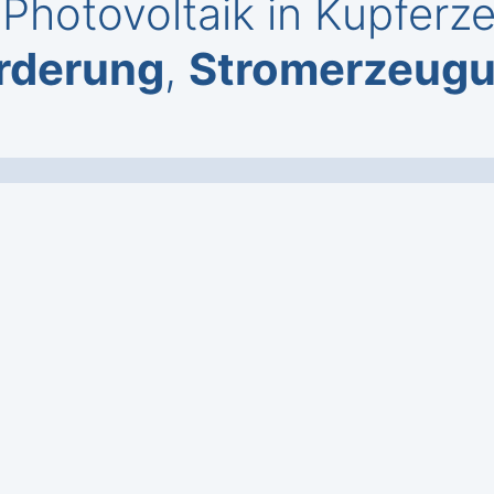
Photovoltaik in Kupferz
rderung
,
Stromerzeug