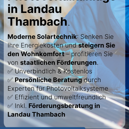
in Landau
Thambach
.
Moderne Solartechnik
: Senken Sie
Ihre Energiekosten und
steigern Sie
den Wohnkomfort
– profitieren Sie
von
staatlichen Förderungen
.
✅ Unverbindlich & Kostenlos
✅
Persönliche Beratung
durch
Experten für Photovoltaiksysteme
✅ Effizient und umweltfreundlich
✅ Inkl.
Förderungsberatung in
Landau Thambach