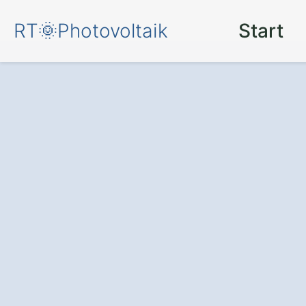
RT🌞Photovoltaik
Start
Mehr Komfort u
Energieersparn
– durch eine
Pho