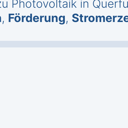
u Photovoltaik in Querf
n
,
Förderung
,
Stromerz