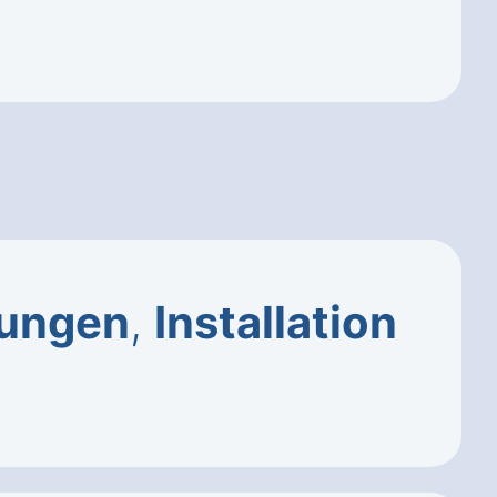
zungen
,
Installation