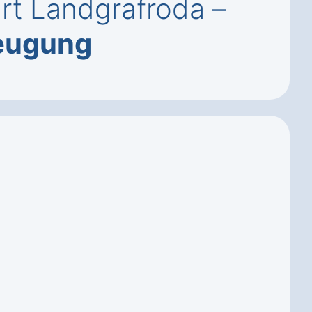
urt Landgrafroda –
eugung