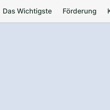
Das Wichtigste
Förderung
nd
is
für Ihr Zuhause
tovoltaikanlage