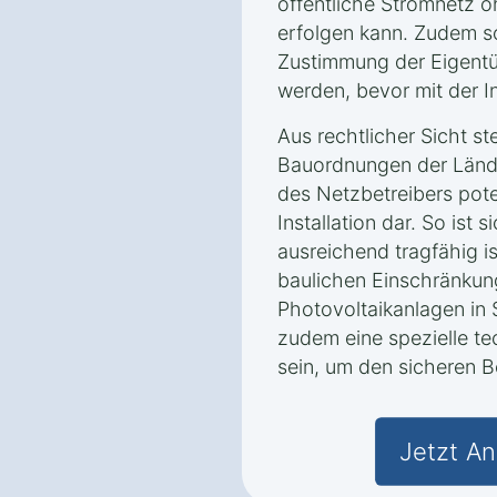
öffentliche Stromnetz 
erfolgen kann. Zudem so
Zustimmung der Eigent
werden, bevor mit der I
Aus rechtlicher Sicht ste
Bauordnungen der Länd
des Netzbetreibers poten
Installation dar. So ist
ausreichend tragfähig i
baulichen Einschränkun
Photovoltaikanlagen in
zudem eine spezielle t
sein, um den sicheren B
Jetzt An