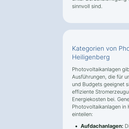
sinnvoll sind.
Kategorien von Pho
Heiligenberg
Photovoltaikanlagen gib
Ausführungen, die für u
und Budgets geeignet s
effiziente Stromerzeug
Energiekosten bei. Gener
Photovoltaikanlagen in 
einteilen:
Aufdachanlagen:
Di