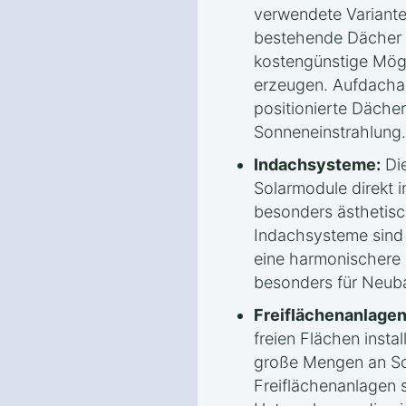
verwendete Variante.
bestehende Dächer m
kostengünstige Mögl
erzeugen. Aufdachan
positionierte Däche
Sonneneinstrahlung.
Indachsysteme:
Die
Solarmodule direkt 
besonders ästhetisc
Indachsysteme sind i
eine harmonischere 
besonders für Neub
Freiflächenanlagen
freien Flächen instal
große Mengen an So
Freiflächenanlagen s