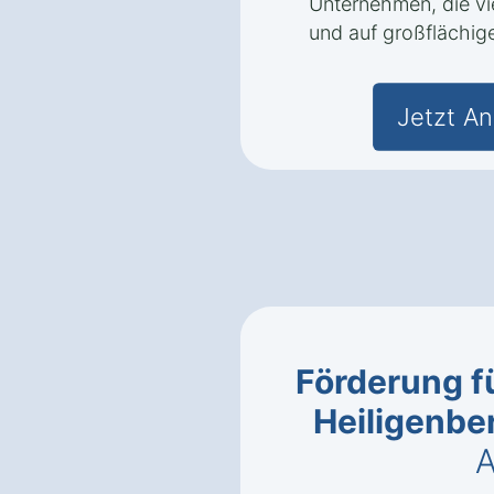
Unternehmen, die v
und auf großflächig
Jetzt An
Förderung fü
Heiligenbe
A