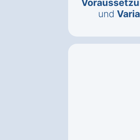
Voraussetz
und
Vari