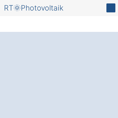
RT🌞Photovoltaik
Mehr Komfort und
Energieersparnis
für
Ihr Zuhause – durch
eine
Photovoltaikanlage