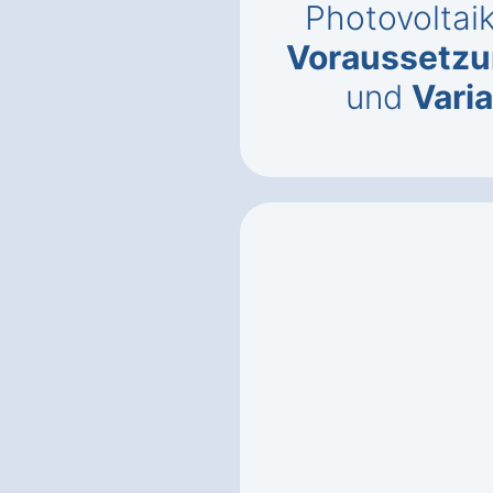
Photovoltaik
Voraussetz
und
Vari