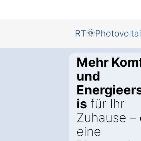
RT🌞Photovolta
Mehr Komf
und
Energieer
is
für Ihr
Zuhause – 
eine