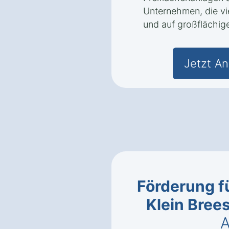
Unternehmen, die v
und auf großflächig
Jetzt An
Förderung fü
Klein Bree
A