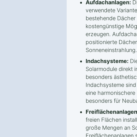
Aufdachanlagen:
Di
verwendete Variante.
bestehende Dächer m
kostengünstige Mögl
erzeugen. Aufdachan
positionierte Däche
Sonneneinstrahlung.
Indachsysteme:
Die
Solarmodule direkt 
besonders ästhetisc
Indachsysteme sind i
eine harmonischere 
besonders für Neub
Freiflächenanlagen
freien Flächen instal
große Mengen an So
Freiflächenanlagen s